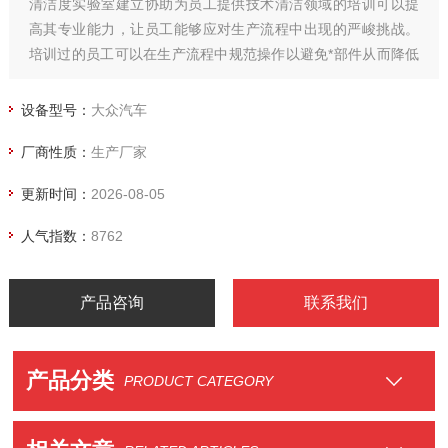
清洁度实验室建立协助为员工提供技术清洁领域的培训可以提
高其专业能力，让员工能够应对生产流程中出现的严峻挑战。
培训过的员工可以在生产流程中规范操作以避免*部件从而降低
生产成本并提高产品清洁度。
满足VDA19.1 & ISO16232， 以及奔驰，宝马，大众，博世，
设备型号：
大众汽车
大陆，国轩等公司检测要求。
厂商性质：
生产厂家
执行标准ISO16232 & VDA19.1， 以及各大汽车商的标准。
更新时间：
2026-08-05
人气指数：
8762
产品咨询
联系我们
产品分类
PRODUCT CATEGORY