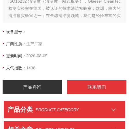
ISO16232 清洁度（清洁度一站式服务），Glaeser CleanTec
检测实验室在德国，被认证的技术清洁实验室；欧洲，较大的
清洁度实验室之一；在全球清洁度领域，我们是经验丰富的实
验室之一。格莱思是博世， 大陆汽车，博泽， 采埃孚，大众中
国认可实验室。满足VDA19.1 & ISO16232， 以及奔驰，宝
设备型号：
马，大众，博世，大陆，国轩，特斯拉，BYD等公司检测要
厂商性质：
生产厂家
求。
更新时间：
2026-08-05
人气指数：
1438
产品咨询
联系我们
产品分类
PRODUCT CATEGORY