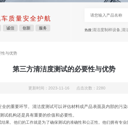
汽车质量安全护航
诚信
创新
服务
清洁度制样设备,清洁度实验
热搜:
要性与优势
第三方清洁度测试的必要性与优势
更新时间：2023-11-16 点击次数：2280
的重要环节。清洁度测试可以评估材料或产品表面及内部的污染
测试机构还是具有重要的价值和必要性。
果。他们的工作就是为了确保测试的准确性和公正性。他们拥有专业