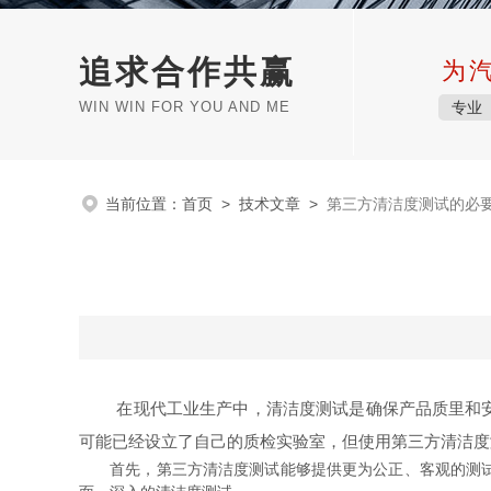
追求合作共赢
为
WIN WIN FOR YOU AND ME
专业
当前位置：
首页
>
技术文章
>
第三方清洁度测试的必
在现代工业生产中，清洁度测试是确保产品质里和安全
可能已经设立了自己的质检实验室，但使用第三方清洁度
首先，第三方清洁度测试能够提供更为公正、客观的测试结