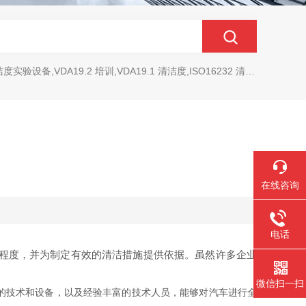
设备,VDA19.2 培训,VDA19.1 清洁度,ISO16232 清洁度
在线咨询
电话
程度，并为制定有效的清洁措施提供依据。虽然许多企业
微信扫一扫
的技术和设备，以及经验丰富的技术人员，能够对汽车进行全