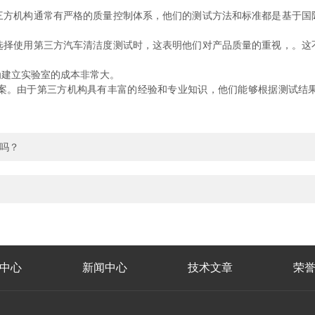
机构通常有严格的质量控制体系，他们的测试方法和标准都是基于国
使用第三方汽车清洁度测试时，这表明他们对产品质量的重视，。这
建立实验室的成本非常大。
。由于第三方机构具有丰富的经验和专业知识，他们能够根据测试结果
道吗？
中心
新闻中心
技术文章
荣