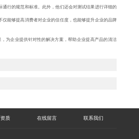
际通行的规范和标准。此外，他们还会对测试结果进行详细的
不仅能够提高消费者对企业的信任度，也能够提升企业的品牌
，为企业提供针对性的解决方案，帮助企业提高产品的清洁
誉资质
在线留言
联系我们